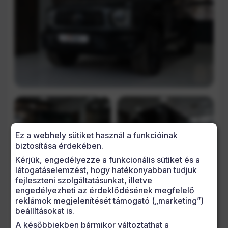
Ez a webhely sütiket használ a funkcióinak
biztosítása érdekében.
Kérjük, engedélyezze a funkcionális sütiket és a
látogatáselemzést, hogy hatékonyabban tudjuk
MERCEDES-AMG G 63
fejleszteni szolgáltatásunkat, illetve
engedélyezheti az érdeklődésének megfelelő
Magyarországi! ÁFA-s! Első
reklámok megjelenítését támogató (
marketing
)
tulajdonos! Végig Hovány
beállításokat is.
márkaszerviz!
A későbbiekben bármikor változtathat a