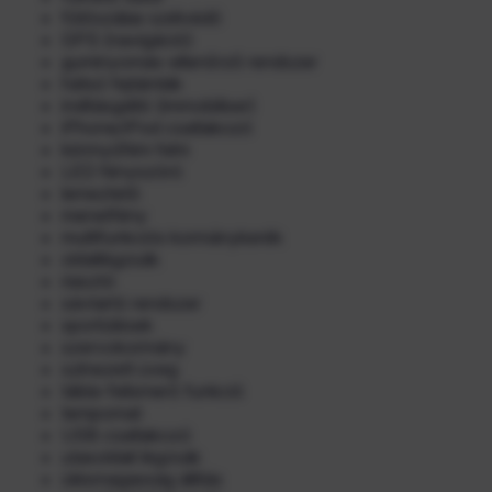
fűtőszálas szélvédő
GPS (navigáció)
guminyomás-ellenőrző rendszer
hátsó fejtámlák
indításgátló (immobiliser)
iPhone/iPod csatlakozó
könnyűfém felni
LED fényszóró
lemeztető
menetfény
multifunkciós kormánykerék
oldallégzsák
riasztó
sávtartó rendszer
sportülések
szervokormány
színezett üveg
tábla-felismerő funkció
tempomat
USB csatlakozó
utasoldali légzsák
ülésmagasság állítás