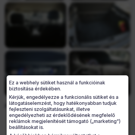
Ez a webhely sütiket használ a funkcióinak
biztosítása érdekében.
Kérjük, engedélyezze a funkcionális sütiket és a
látogatáselemzést, hogy hatékonyabban tudjuk
Felszereltség
fejleszteni szolgáltatásunkat, illetve
engedélyezheti az érdeklődésének megfelelő
7 hangszóró
reklámok megjelenítését támogató (
marketing
)
ABS (blokkolásgátló)
beállításokat is.
állítható kormány