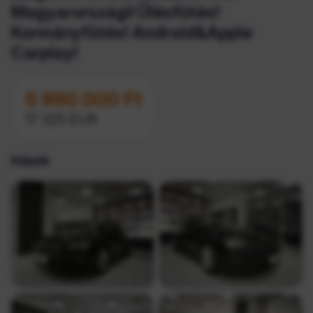
Magyarországi! Ülésfűtés!
Kormányfűtés! Android&Apple
Carplay!
5 990 000 Ft
17 325 EUR
Képek