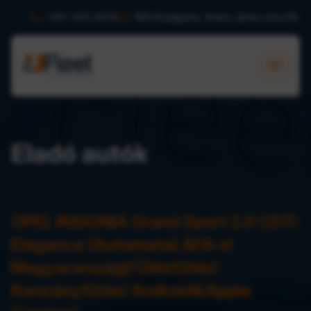


+36 1 402 4278
1165 Budapest, Arany János utca 55.

Eladó autók
OPEL INSIGNIA Grand Sport 2.0 CDTI
Elegance (Automata) ÁFA-s!
Magyarországi! Ülésfűtés!
Kormányfűtés! Android&Apple