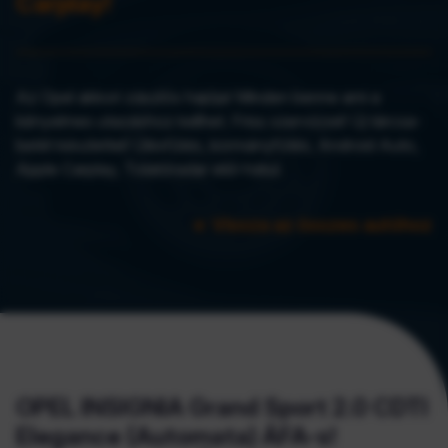
Carplay!
Az Opel akkori zászlós hajója! Minden benne ami a
kényelmes utazáshoz kellhet. Friss szervizzel! Új tárcsa-
betét készlettel! Ülésfűtés, kormányfűtés, Android Auto,
Apple Carplay, Tolatóradar elöl-hátul.
Vissza az összes autóhoz

OPEL INSIGNIA Grand Sport 2.0 CDTI
Elegance (Automata) ÁFA-s!