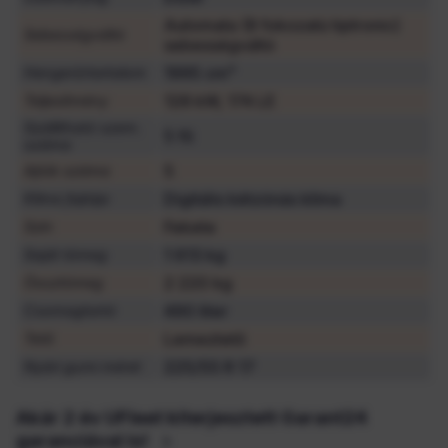
Automata (8 fokozatú tiptronic)
Sebességváltó
sebességváltó
1995 cm³
Hengerűrtartalom
128 kW, 174 LE
Teljesítmény
Szállítható szem.
5 fő
száma
5
Ajtók száma
Digitális kétzónás klíma
Klíma fajtája
Fekete
Szín
1 613 kg
Saját tömeg
2 220 kg
Össztömeg
490 liter
Csomagtartó
Lemeztető
Tető
225/55 R 17
Nyári gumi méret
Akár 2 év UFleet kiterjesztett Garant24
garanciával is!
