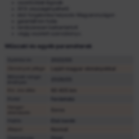
vezetőoldali légzsák
ÁFA visszaigényelhető
első forgalomba helyezés Magyarországon
garantált km futás
rendszeresen karbantartott
végig vezetett szervizkönyv.
Műszaki és egyéb paraméterek
2022/05
Gyártási év
Lejárt magyar okmányokkal
Okmányok jellege
Műszaki vizsga
2026/05
érvényes
90 405 km
Km. óra állás
Ferdehátú
Kivitel
Henger-
Soros
elrendezés
Első kerék
Hajtás
Normál
Állapot
Dízel
Üzemanyag